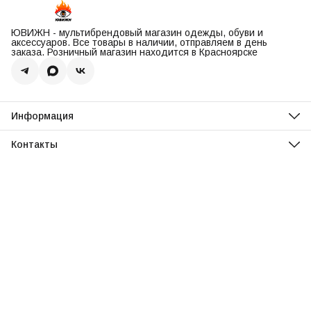
ЮВИЖН - мультибрендовый магазин одежды, обуви и
аксессуаров. Все товары в наличии, отправляем в день
заказа. Розничный магазин находится в Красноярске
Информация
О нас
Оплата
Контакты
Доставка
Адрес
Обмен и возврат
Красноярск, ул. Парусная, 10
Реквизиты
Телефон
Вопросы и ответы
8 (967) 616-16-81
Режим работы
Ежедневно, 11:00-20:00
Эл. почта
uvisionstore@yandex.com