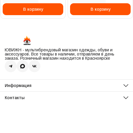
В корзину
В корзину
ЮВИЖН - мультибрендовый магазин одежды, обуви и
аксессуаров. Все товары в наличии, отправляем в день
заказа. Розничный магазин находится в Красноярске
Информация
О нас
Оплата
Контакты
Доставка
Адрес
Обмен и возврат
Красноярск, ул. Парусная, 10
Реквизиты
Телефон
Вопросы и ответы
8 (967) 616-16-81
Режим работы
Ежедневно, 11:00-20:00
Эл. почта
uvisionstore@yandex.com