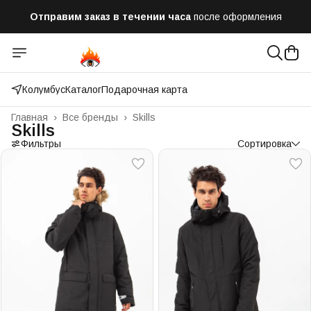
Бесплатная доставка
при заказе от 10 000 рублей
Оплатим до 50% доставки
Яндекс.Доставка и СДЭК
Колумбус
Каталог
Подарочная карта
Главная
›
Все бренды
›
Skills
Skills
Фильтры
Сортировка