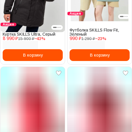
Акция
Акция
Футболка SKILLS Flow Fit,
Куртка SKILLS Ultra, Серый
Зеленый
8 990 ₽
990 ₽
15 900 ₽
−
43
%
1 290 ₽
−
23
%
В корзину
В корзину