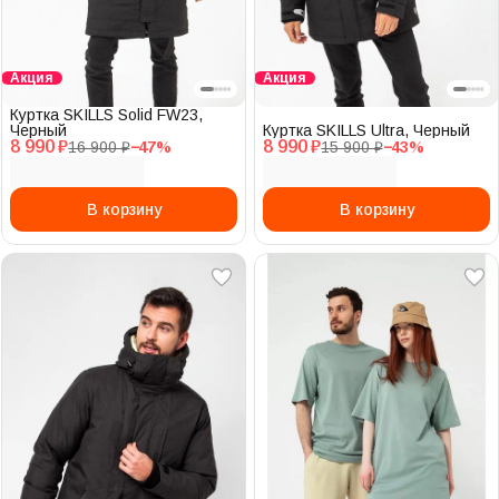
Акция
Акция
Куртка SKILLS Solid FW23,
Черный
Куртка SKILLS Ultra, Черный
8 990 ₽
8 990 ₽
16 900 ₽
−
47
%
15 900 ₽
−
43
%
В корзину
В корзину