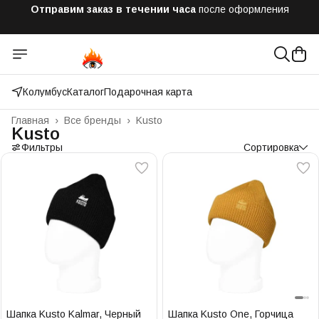
Бесплатная доставка
при заказе от 10 000 рублей
Оплатим до 50% доставки
Яндекс.Доставка и СДЭК
Колумбус
Каталог
Подарочная карта
Главная
›
Все бренды
›
Kusto
Kusto
Фильтры
Сортировка
Шапка Kusto Kalmar, Черный
Шапка Kusto One, Горчица