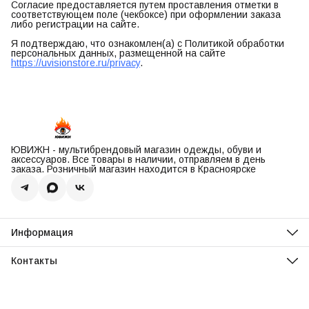
Согласие предоставляется путем проставления отметки в
соответствующем поле (чекбоксе) при оформлении заказа
либо регистрации на сайте.
Я подтверждаю, что ознакомлен(а) с Политикой обработки
персональных данных, размещенной на сайте
https://uvisionstore.ru/privacy
.
ЮВИЖН - мультибрендовый магазин одежды, обуви и
аксессуаров. Все товары в наличии, отправляем в день
заказа. Розничный магазин находится в Красноярске
Информация
О нас
Оплата
Контакты
Доставка
Адрес
Обмен и возврат
Красноярск, ул. Парусная, 10
Реквизиты
Телефон
Вопросы и ответы
8 (967) 616-16-81