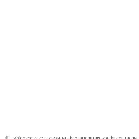
Режим работы
Ежедневно, 11:00-20:00
Эл. почта
uvisionstore@yandex.com
ⓒ Uvision est.2025
Реквизиты
Оферта
Политика конфиденциальн