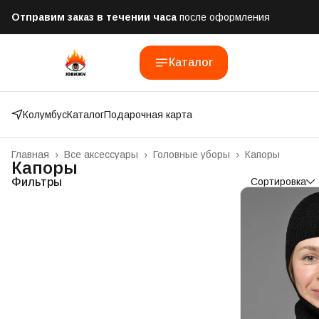
Отправим заказ в течении часа
после оформления
Бесплатная доставка
при заказе от 10 000 рублей
Каталог
Оплатим до 50% доставки
Яндекс.Доставка и СДЭК
Колумбус
Каталог
Подарочная карта
Главная
›
Все аксессуары
›
Головные уборы
›
Капоры
Капоры
Фильтры
Сортировка