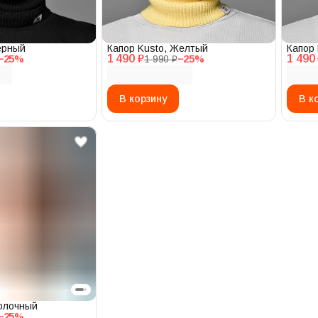
ерный
Капор Kusto, Желтый
Капор 
1 490 ₽
1 490
−
25
%
1 990 ₽
−
25
%
В корзину
В к
Молочный
−
25
%