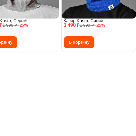
Kusto, Серый
Капор Kusto, Синий
 ₽
1 490 ₽
1 990 ₽
−
25
%
1 990 ₽
−
25
%
орзину
В корзину