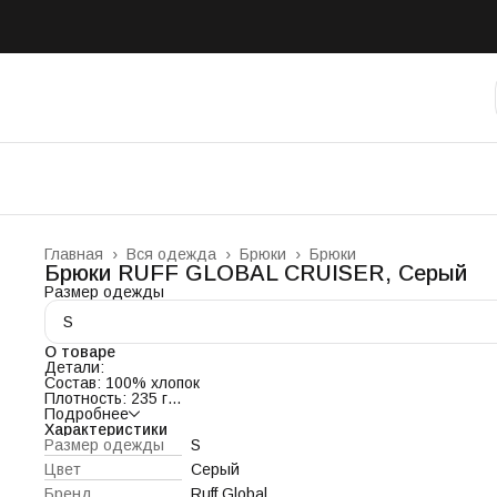
Главная
›
Вся одежда
›
Брюки
›
Брюки
Брюки RUFF GLOBAL CRUISER, Серый
Размер одежды
S
О товаре
Детали:
Состав: 100% хлопок
Плотность: 235 г
Свободный крой
Подробнее
Контрастные швы
Характеристики
Брюки украшены вышивкой с логотипом бренда
Размер одежды
S
Цвет
Серый
Цвет:
Тёмно-серый
Бренд
Ruff Global