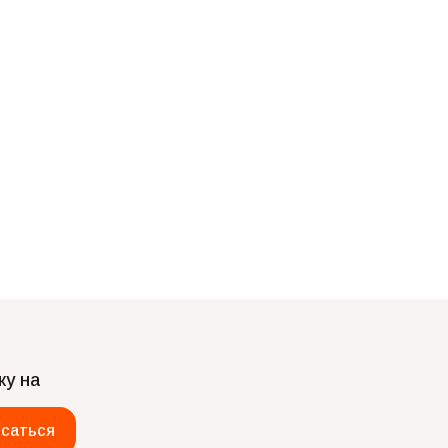
ку на
саться