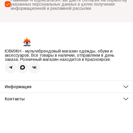
указанных персональных данных в целях получения
информационной и рекламной рассылки
ЮВИЖН - мультибрендовый магазин одежды, обуви и
аксессуаров. Все товары в наличии, отправляем в день
заказа. Розничный магазин находится в Красноярске
Информация
О нас
Оплата
Контакты
Доставка
Адрес
Обмен и возврат
Красноярск, ул. Парусная, 10
Реквизиты
Телефон
Вопросы и ответы
8 (967) 616-16-81
Режим работы
Ежедневно, 11:00-20:00
Эл. почта