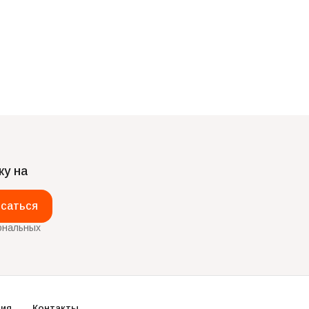
ку на
саться
ональных
ия
Контакты