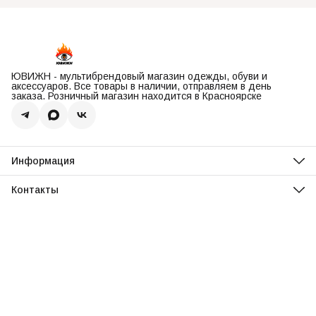
ЮВИЖН - мультибрендовый магазин одежды, обуви и
аксессуаров. Все товары в наличии, отправляем в день
заказа. Розничный магазин находится в Красноярске
Информация
О нас
Оплата
Контакты
Доставка
Адрес
Обмен и возврат
Красноярск, ул. Парусная, 10
Реквизиты
Телефон
Вопросы и ответы
8 (967) 616-16-81
Режим работы
Ежедневно, 11:00-20:00
Эл. почта
uvisionstore@yandex.com