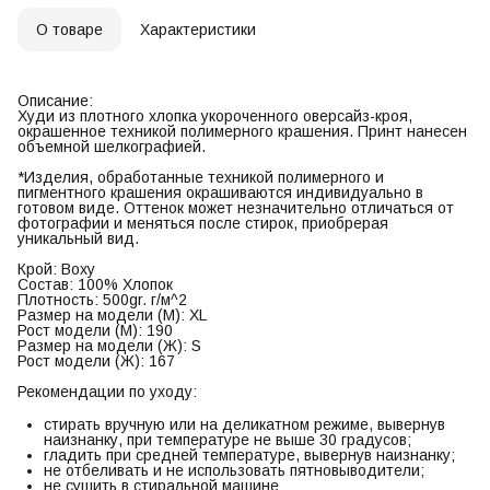
О товаре
Характеристики
Описание:
Худи из плотного хлопка укороченного оверсайз-кроя,
окрашенное техникой полимерного крашения. Принт нанесен
объемной шелкографией.
*Изделия, обработанные техникой полимерного и
пигментного крашения окрашиваются индивидуально в
готовом виде. Оттенок может незначительно отличаться от
фотографии и меняться после стирок, приобрерая
уникальный вид.
Крой: Boxy
Состав: 100% Хлопок
Плотность: 500gr. г/м^2
Размер на модели (М): XL
Рост модели (М): 190
Размер на модели (Ж): S
Рост модели (Ж): 167
Рекомендации по уходу:
стирать вручную или на деликатном режиме, вывернув
наизнанку, при температуре не выше 30 градусов;
гладить при средней температуре, вывернув наизнанку;
не отбеливать и не использовать пятновыводители;
не сушить в стиральной машине