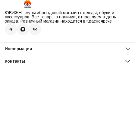
ЮВИЖН - мультибрендовый магазин одежды, обуви и
аксессуаров. Все товары в наличии, отправляем в день
заказа. Розничный магазин находится в Красноярске
Информация
О нас
Оплата
Контакты
Доставка
Адрес
Обмен и возврат
Красноярск, ул. Парусная, 10
Реквизиты
Телефон
Вопросы и ответы
8 (967) 616-16-81
Режим работы
Ежедневно, 11:00-20:00
Эл. почта
uvisionstore@yandex.com