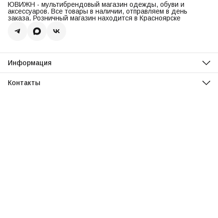
ЮВИЖН - мультибрендовый магазин одежды, обуви и
аксессуаров. Все товары в наличии, отправляем в день
заказа. Розничный магазин находится в Красноярске
Информация
О нас
Оплата
Контакты
Доставка
Адрес
Обмен и возврат
Красноярск, ул. Парусная, 10
Реквизиты
Телефон
Вопросы и ответы
8 (967) 616-16-81
Режим работы
Ежедневно, 11:00-20:00
Эл. почта
uvisionstore@yandex.com