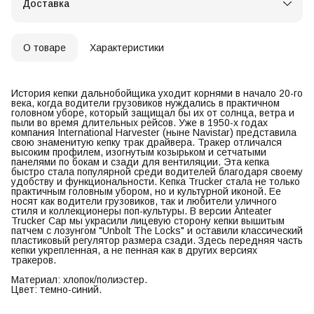
Доставка
О товаре
Характеристики
История кепки дальнобойщика уходит корнями в начало 20-го
века, когда водители грузовиков нуждались в практичном
головном уборе, который защищал бы их от солнца, ветра и
пыли во время длительных рейсов. Уже в 1950-х годах
компания International Harvester (ныне Navistar) представила
свою знаменитую кепку трак драйвера. Тракер отличался
высоким профилем, изогнутым козырьком и сетчатыми
панелями по бокам и сзади для вентиляции. Эта кепка
быстро стала популярной среди водителей благодаря своему
удобству и функциональности. Кепка Trucker стала не только
практичным головным убором, но и культурной иконой. Ее
носят как водители грузовиков, так и любители уличного
стиля и коллекционеры поп-культуры. В версии Anteater
Trucker Cap мы украсили лицевую сторону кепки вышитым
патчем с лозунгом "Unbolt The Locks" и оставили классический
пластиковый регулятор размера сзади. Здесь передняя часть
кепки укрепленная, а не пенная как в других версиях
тракеров.
Материал: хлопок/полиэстер.
Цвет: темно-синий.