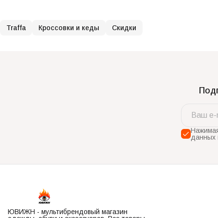
Traffa
Кроссовки и кеды
Скидки
Подп
Нажимая
данных 
ЮВИЖН - мультибрендовый магазин