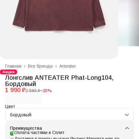
Главная
›
Все бренды
›
Anteater
Акция
Лонгслив ANTEATER Phat-Long104,
Бордовый
1 990 ₽
2 590 ₽
−
23
%
Цвет
Бордовый
Преимущества
Оплата частями в Сплит
Доставка в пункты выдачи Яндекс Маркета или до