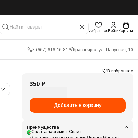
Избранное
Войти
Корзина
8 (967) 616-16-81
Красноярск, ул. Парусная, 10
В избранное
350 ₽
Добавить в корзину
Преимущества
ными.
Оплата частями в Сплит
шо
Доставка в пункты выдачи Яндекс Маркета