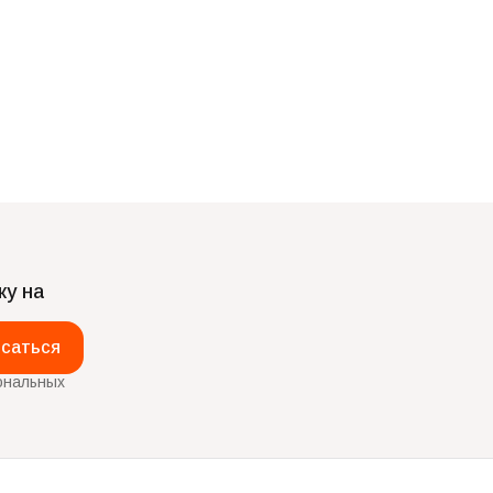
ку на
саться
ональных