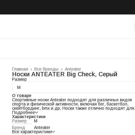
Главная
›
Все бренды
›
Anteater
Носки ANTEATER Big Check, Серый
Размер
M
О товаре
Спортивные носки Anteater подходят для различных видов
спорта и физической активности, включая бег, баскетбол,
скейтбординг, bmx и др. Носки также отлично подходят для
повседневной носки, обеспечивая комфорт и поддержку в
Подробнее
течение всего дня. Благодаря грамотному сочетанию
Характеристики
натурального сырья и синтетики в составе, они эффективно
Размер
M
отводят пот от кожи, сохраняя ваши ноги сухими и прохлад
Бренд
Anteater
Эластичная резинка в верхней части помогает им быть хоро
Все характеристики
зафиксированными на ноге. Все элементы дизайна носочков