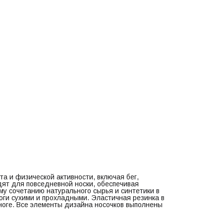
выполнены в процессе плетения изделий.
Материал: 72% хлопок, 24% полиамид, 4% эластан.
Размеры: M – 38-41, L – 42-45.
Цвет: серый/темно-серый.
а и физической активности, включая бег,
дят для повседневной носки, обеспечивая
му сочетанию натурального сырья и синтетики в
ноги сухими и прохладными. Эластичная резинка в
ноге. Все элементы дизайна носочков выполнены