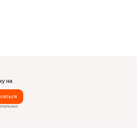
ку на
саться
ональных