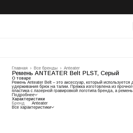
Главная
›
Все бренды
›
Anteater
Ремень ANTEATER Belt PLST, Серый
О товаре
Ремень Anteater Belt – это аксессуар, который используется 
удерживания брюк на талии. Пряжка изготовлена из прочног
пластика с лазерной гравировкой логотипа бренда, а ремень
волокон полиэстера. Предшественниками современных рем
Подробнее
были пояса, которые носили еще в доисторические времена
Характеристики
делали из кожи, ткани или веревок и использовали для
Бренд
Anteater
поддержания набедренных повязок или юбок. Сейчас ремен
Все характеристики
имеет практическое и декоративное применение. Модель Bel
простая и надежная, чтобы ее защелкнуть необходимо вста
ремень в согнутую пряжку, а затем выпрямить ее.
Цвет: серый.
Материал: полиэстер.
Ширина: 3,8 см, длина 115-118 см