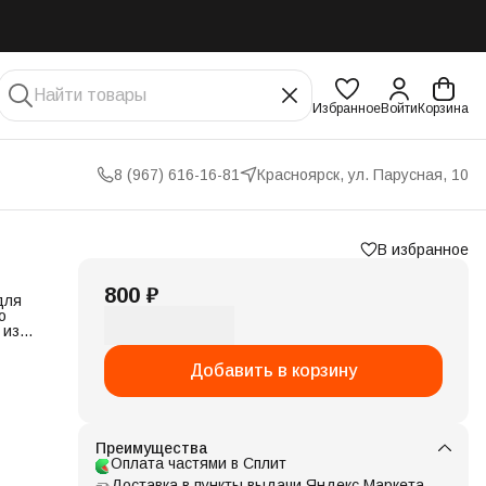
Избранное
Войти
Корзина
8 (967) 616-16-81
Красноярск, ул. Парусная, 10
В избранное
800 ₽
для
о
 из
ней
. Их
Добавить в корзину
ь
t
вить
Преимущества
Оплата частями в Сплит
Доставка в пункты выдачи Яндекс Маркета