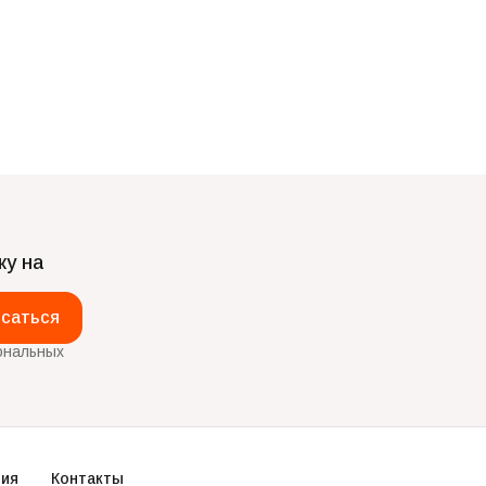
ку на
саться
ональных
ия
Контакты