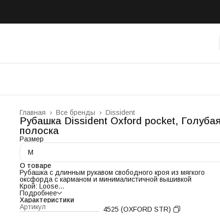
Главная
›
Все бренды
›
Dissident
Рубашка Dissident Oxford pocket, Голубая
полоска
Размер
M
О товаре
Рубашка с длинным рукавом свободного кроя из мягкого
оксфорда с карманом и минималистичной вышивкой
Крой: Loose
Состав: 50% Хлопок 50% Полиэстер
Подробнее
Плотность: 150gr. г/м^2
Характеристики
Размер на модели (М): XL
Артикул
4525 (OXFORD STR)
Рост модели (М): 190