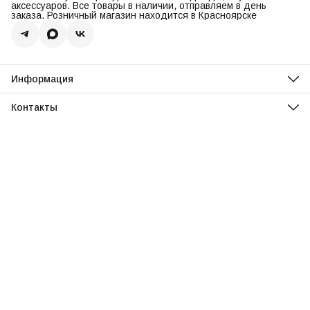
аксессуаров. Все товары в наличии, отправляем в день
заказа. Розничный магазин находится в Красноярске
Информация
О нас
Оплата
Контакты
Доставка
Адрес
Обмен и возврат
Красноярск, ул. Парусная, 10
Реквизиты
Телефон
Вопросы и ответы
8 (967) 616-16-81
Режим работы
Ежедневно, 11:00-20:00
Эл. почта
uvisionstore@yandex.com