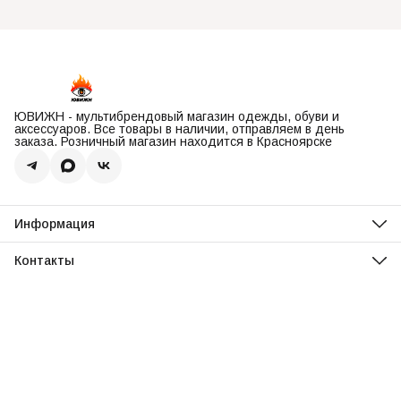
ЮВИЖН - мультибрендовый магазин одежды, обуви и
аксессуаров. Все товары в наличии, отправляем в день
заказа. Розничный магазин находится в Красноярске
Информация
О нас
Оплата
Контакты
Доставка
Адрес
Обмен и возврат
Красноярск, ул. Парусная, 10
Реквизиты
Телефон
Вопросы и ответы
8 (967) 616-16-81
Режим работы
Ежедневно, 11:00-20:00
Эл. почта
uvisionstore@yandex.com