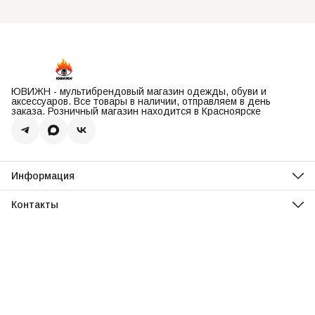
ЮВИЖН - мультибрендовый магазин одежды, обуви и
аксессуаров. Все товары в наличии, отправляем в день
заказа. Розничный магазин находится в Красноярске
Информация
О нас
Оплата
Контакты
Доставка
Адрес
Обмен и возврат
Красноярск, ул. Парусная, 10
Реквизиты
Телефон
Вопросы и ответы
8 (967) 616-16-81
Режим работы
Ежедневно, 11:00-20:00
Эл. почта
uvisionstore@yandex.com