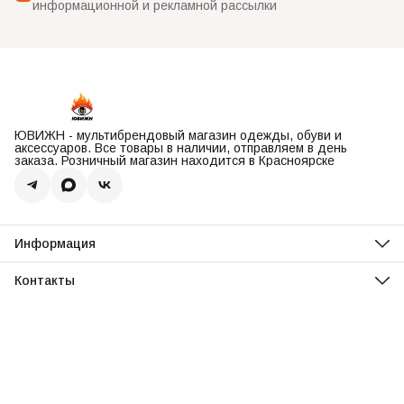
информационной и рекламной рассылки
ЮВИЖН - мультибрендовый магазин одежды, обуви и
аксессуаров. Все товары в наличии, отправляем в день
заказа. Розничный магазин находится в Красноярске
Информация
О нас
Оплата
Контакты
Доставка
Адрес
Обмен и возврат
Красноярск, ул. Парусная, 10
Реквизиты
Телефон
Вопросы и ответы
8 (967) 616-16-81
Режим работы
Ежедневно, 11:00-20:00
Эл. почта
uvisionstore@yandex.com