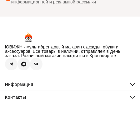
информационной и рекламной рассылки
ЮВИЖН - мультибрендовый магазин одежды, обуви и
аксессуаров. Все товары в наличии, отправляем в день
заказа. Розничный магазин находится в Красноярске
Информация
О нас
Оплата
Контакты
Доставка
Адрес
Обмен и возврат
Красноярск, ул. Парусная, 10
Реквизиты
Телефон
Вопросы и ответы
8 (967) 616-16-81
Режим работы
Ежедневно, 11:00-20:00
Эл. почта
uvisionstore@yandex.com