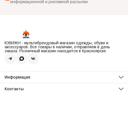
информационной и рекламной рассылки
ЮВИЖН - мультибрендовый магазин одежды, обуви и
аксессуаров. Все товары в наличии, отправляем в день
заказа. Розничный магазин находится в Красноярске
Информация
О нас
Оплата
Контакты
Доставка
Адрес
Обмен и возврат
Красноярск, ул. Парусная, 10
Реквизиты
Телефон
Вопросы и ответы
8 (967) 616-16-81
Режим работы
Ежедневно, 11:00-20:00
Эл. почта
uvisionstore@yandex.com