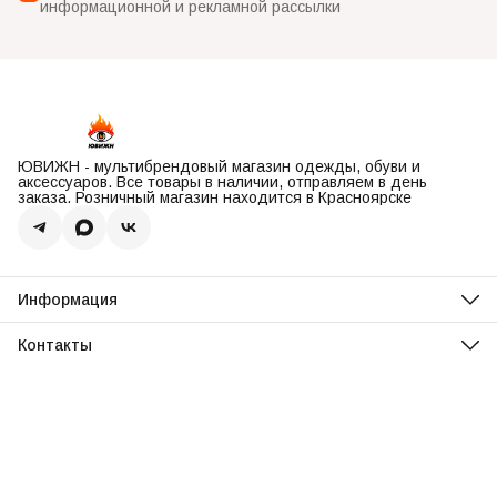
информационной и рекламной рассылки
ЮВИЖН - мультибрендовый магазин одежды, обуви и
аксессуаров. Все товары в наличии, отправляем в день
заказа. Розничный магазин находится в Красноярске
Информация
О нас
Оплата
Контакты
Доставка
Адрес
Обмен и возврат
Красноярск, ул. Парусная, 10
Реквизиты
Телефон
Вопросы и ответы
8 (967) 616-16-81
Режим работы
Ежедневно, 11:00-20:00
Эл. почта
uvisionstore@yandex.com