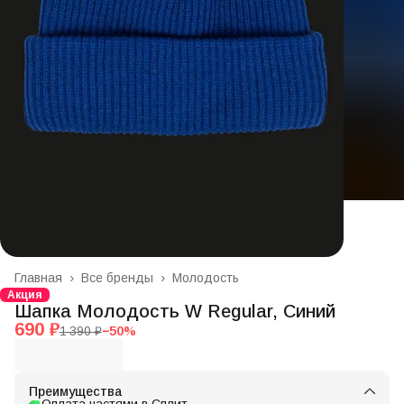
Главная
›
Все бренды
›
Молодость
Акция
Шапка Молодость W Regular, Синий
690 ₽
1 390 ₽
−
50
%
Преимущества